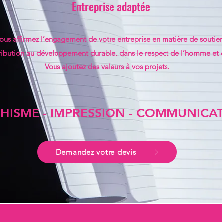
Entreprise adaptée
ous affirmez l’engagement de votre entreprise en matière de soutie
ribution au développement durable, dans le respect de l’homme et 
Vous ajoutez des valeurs à vos projets.​
HISME - IMPRESSION - COMMUNICA
Demandez votre devis