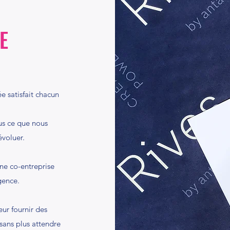
E
e satisfait chacun
ous ce que nous
évoluer.
ne co-entreprise
gence.
eur fournir des
sans plus attendre