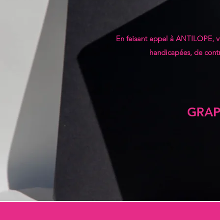
En faisant appel à ANTILOPE, v
handicapées, de cont
GRAP